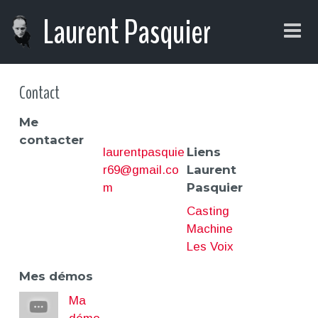
S
Laurent Pasquier
k
i
p
t
Contact
o
c
Me
o
contacter
n
Liens
laurentpasquie
t
Laurent
r69@gmail.co
e
Pasquier
m
n
Casting
t
Machine
Les Voix
Mes démos
Ma