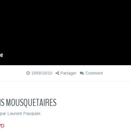
1999/10/10
Partager
Comment
OIS MOUSQUETAIRES
par
Laurent Pasquier
.
VD