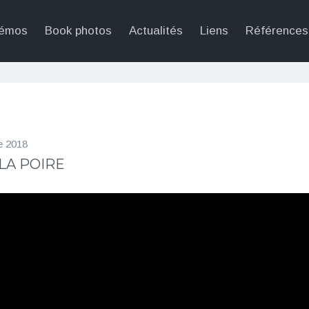
émos
Book photos
Actualités
Liens
Références
e 2018
LA POIRE