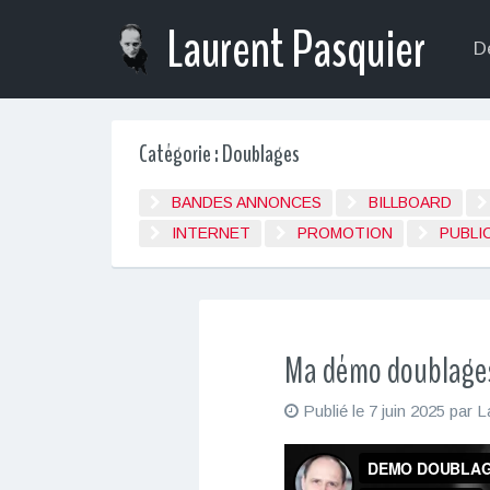
S
Laurent Pasquier
k
D
i
p
t
Catégorie : Doublages
o
c
BANDES ANNONCES
BILLBOARD
o
n
INTERNET
PROMOTION
PUBLI
t
e
n
t
Ma démo doublage
Publié le
7 juin 2025
par
L