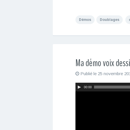
Démos
Doublages
Ma démo voix dess
Publié le
25 novembre 20
L
00:00
e
c
t
e
u
r