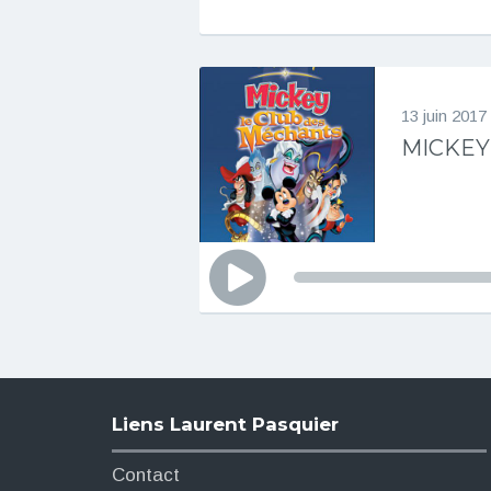
13 juin 2017
MICKEY 
L
e
c
t
e
u
r
Liens Laurent Pasquier
a
u
Contact