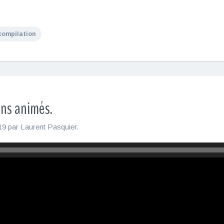
compilation
ins animés.
19
par
Laurent Pasquier
.