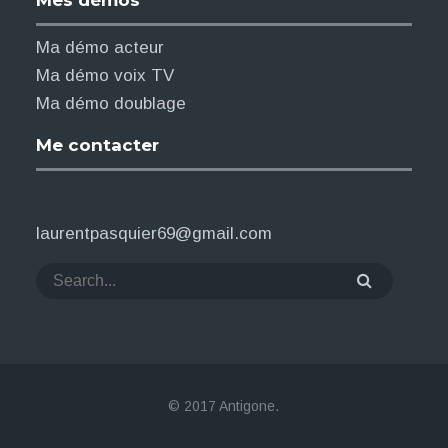
Mes démos
o
Ma démo acteur
Ma démo voix TV
Ma démo doublage
Me contacter
laurentpasquier69@gmail.com
© 2017
Antigone
.