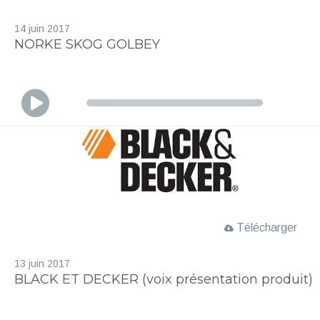
14 juin 2017
NORKE SKOG GOLBEY
L
e
c
t
e
u
r
a
Télécharger
u
d
13 juin 2017
i
BLACK ET DECKER (voix présentation produit)
o