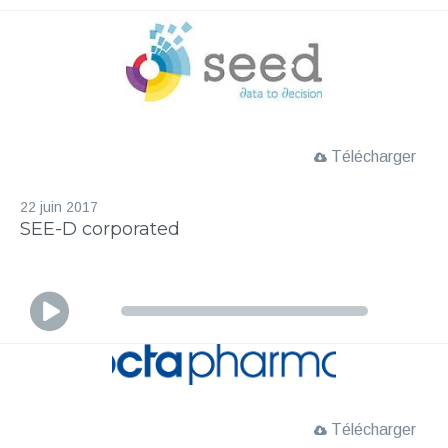
c
t
e
u
r
a
Télécharger
u
d
i
22 juin 2017
SEE-D corporated
o
L
e
c
t
e
u
Télécharger
r