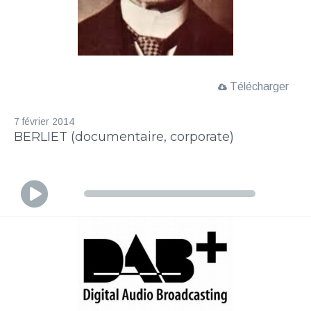
Télécharger
7 février 2014
BERLIET (documentaire, corporate)
L
e
c
t
e
u
r
a