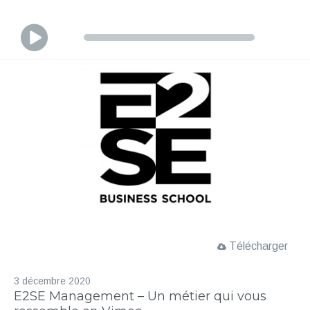
L
e
c
t
e
u
r
a
u
d
i
o
Télécharger
3 décembre 2020
E2SE Management – Un métier qui vous