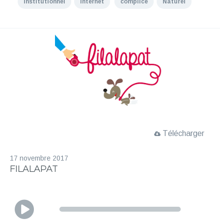
Institutionnel
Internet
complice
Naturel
Télécharger
17 novembre 2017
FILALAPAT
L
e