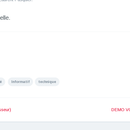
elle.
é
Informatif
technique
sseur)
DEMO VO