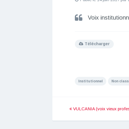
a
u
Voix institutionn
d
i
o
Télécharger
Institutionnel
Non class
P
VULCANIA (voix vieux profe
o