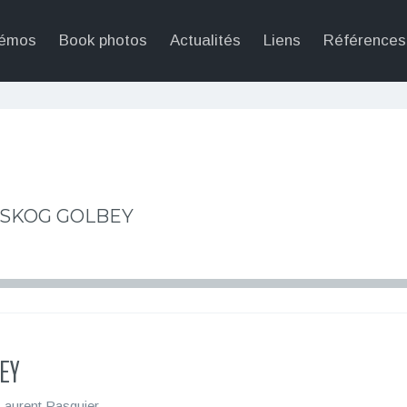
émos
Book photos
Actualités
Liens
Références
SKOG GOLBEY
EY
Laurent Pasquier
.