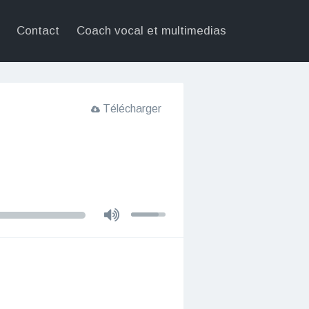
Contact
Coach vocal et multimedias
Télécharger
U
t
i
l
i
s
e